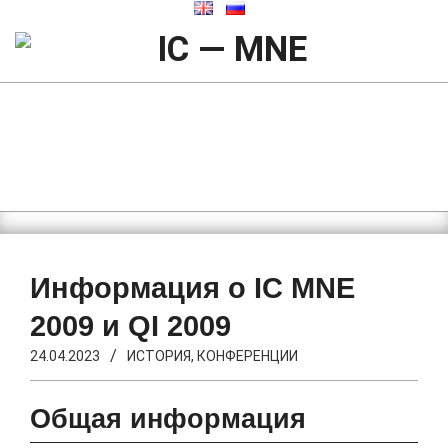
Skip
to
content
IC
-
16-Я ВАЛИЕВСКАЯ МЕЖДУНАРОДНАЯ
MNE
КОНФЕРЕНЦИЯ
«МИКРО- И НАНОЭЛЕКТРОНИКА ‑ 2025»
Search
Primary
Navigation
Menu
Информация о IC MNE
2009 и QI 2009
24.04.2023
ИСТОРИЯ
,
КОНФЕРЕНЦИИ
Общая информация