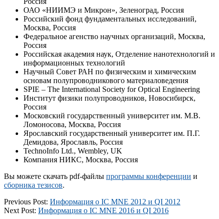
Россия
ОАО «НИИМЭ и Микрон», Зеленоград, Россия
Российский фонд фундаментальных исследований,
Москва, Россия
Федеральное агенство научных организаций, Москва,
Россия
Российская академия наук, Oтделение нанотехнологий и
информационных технологий
Научный Совет РАН по физическим и химическим
основам полупроводникового материаловедения
SPIE – The International Society for Optical Engineering
Институт физики полупроводников, Новосибирск,
Россия
Московский государственный университет им. М.В.
Ломоносова, Москва, Россия
Ярославский государственный университет им. П.Г.
Демидова, Ярославль, Россия
TechnoInfo Ltd., Wembley, UK
Компания НИКС, Москва, Россия
Вы можете скачать pdf-файлы
программы конференции
и
сборника тезисов
.
2023-
Previous Post:
Информация о IC MNE 2012 и QI 2012
04-
Next Post:
Информация о IC MNE 2016 и QI 2016
24