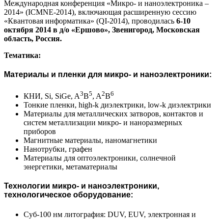
Международная конференция «Микро- и наноэлектроника –
2014» (ICMNE-2014), включающая расширенную сессию
«Квантовая информатика» (QI-2014), проводилась
6-10
октября 2014 в д/о «Ершово», Звенигород, Московская
область, Россия.
Тематика
:
Материалы и пленки для микро- и наноэлектроники:
3
5
2
6
КНИ, Si, SiGe, A
B
, A
B
Тонкие пленки, high-k диэлектрики, low-k диэлектрики
Материалы для металлических затворов, контактов и
систем металлизации микро- и наноразмерных
приборов
Магнитные материалы, наномагнетики
Нанотрубки, графен
Материалы для оптоэлектроники, солнечной
энергетики, метаматериалы
Технологии микро- и наноэлектроники,
технологическое оборудование:
Суб-100 нм литография: DUV, EUV, электронная и